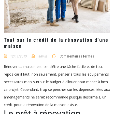
Tout sur le crédit de la rénovation d’une
maison
sur
12/11/2019
admin
Commentaires fermés
Tout
sur
Rénover sa maison est loin d’être une tâche facile et de tout
le
crédit
repos car il faut, non seulement, penser à tous les équipements
de
la
nécessaires mais surtout le budget à allouer pour mener à bien
rénovation
d’une
ce projet. Cependant, trop se pencher sur les dépenses liées aux
maison
aménagements ne serait recommandé puisque désormais, un
crédit pour la rénovation de la maison existe.
Le prêt à rénovation