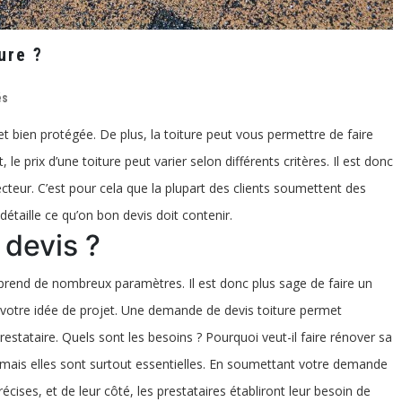
ure ?
sur
és
Que
doit
t bien protégée. De plus, la toiture peut vous permettre de faire
contenir
un
e prix d’une toiture peut varier selon différents critères. Il est donc
devis
de
ecteur. C’est pour cela que la plupart des clients soumettent des
toiture
?
taille ce qu’on bon devis doit contenir.
devis ?
rend de nombreux paramètres. Il est donc plus sage de faire un
votre idée de projet. Une demande de devis toiture permet
restataire. Quels sont les besoins ? Pourquoi veut-il faire rénover sa
s mais elles sont surtout essentielles. En soumettant votre demande
cises, et de leur côté, les prestataires établiront leur besoin de