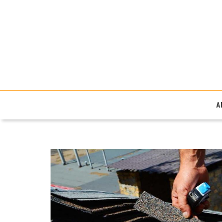
Fibres énergievie
A