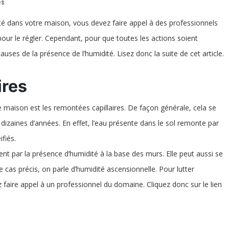
és
Les
différentes
é dans votre maison, vous devez faire appel à des professionnels
causes
de
our le régler. Cependant, pour que toutes les actions soient
l’humidité
dans
auses de la présence de l’humidité. Lisez donc la suite de cet article.
une
maison
ires
maison est les remontées capillaires. De façon générale, cela se
 dizaines d’années. En effet, l’eau présente dans le sol remonte par
ifiés.
nt par la présence d’humidité à la base des murs. Elle peut aussi se
 cas précis, on parle d’humidité ascensionnelle. Pour lutter
faire appel à un professionnel du domaine. Cliquez donc sur le lien