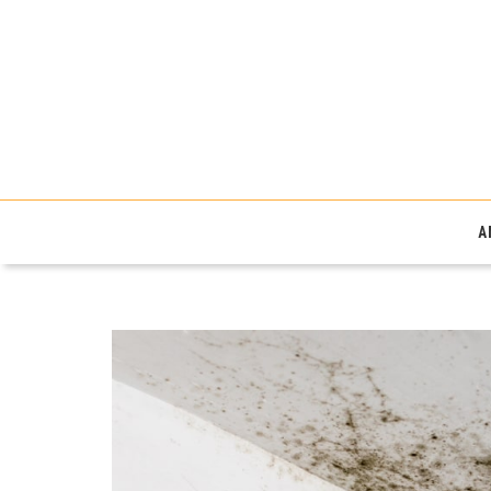
Fibres énergievie
A