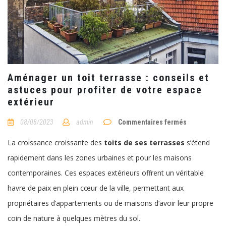
Aménager un toit terrasse : conseils et
astuces pour profiter de votre espace
extérieur
sur
08/08/2023
admin
Commentaires fermés
Aménager
un
La croissance croissante des
toits de ses terrasses
s’étend
toit
terrasse
rapidement dans les zones urbaines et pour les maisons
:
conseils
contemporaines. Ces espaces extérieurs offrent un véritable
et
astuces
havre de paix en plein cœur de la ville, permettant aux
pour
profiter
propriétaires d’appartements ou de maisons d’avoir leur propre
de
votre
coin de nature à quelques mètres du sol.
espace