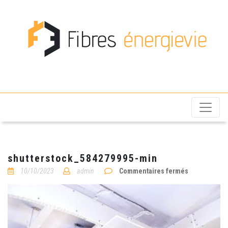
Fibres énergievie
shutterstock_584279995-min
sur
10/10/2023
admin
Commentaires fermés
shutterstoc
min