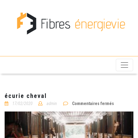
Fibres énergievie
écurie cheval
sur
17/02/2020
admin
Commentaires fermés
écurie
cheval