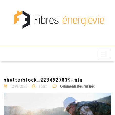
Fibres énergievie
shutterstock_2234927839-min
sur
02/09/2025
admin
Commentaires fermés
shutterstoc
min