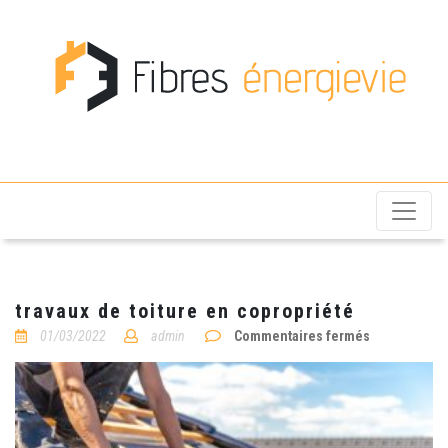
Fibres énergievie
travaux de toiture en copropriété
sur
01/03/2022
admin
Commentaires fermés
travaux
de
toiture
en
copropriété