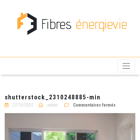
Fibres énergievie
shutterstock_2310248885-min
sur
27/10/2025
admin
Commentaires fermés
shutterstoc
min