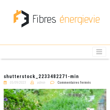
Fibres énergievie
shutterstock_2233482271-min
sur
05/09/2023
admin
Commentaires fermés
shutterstoc
min