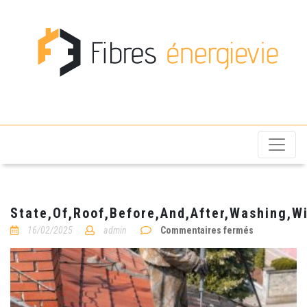
Fibres énergievie
State,Of,Roof,Before,And,After,Washing,W
sur
16/02/2025
admin
Commentaires fermés
State,Of,Roo