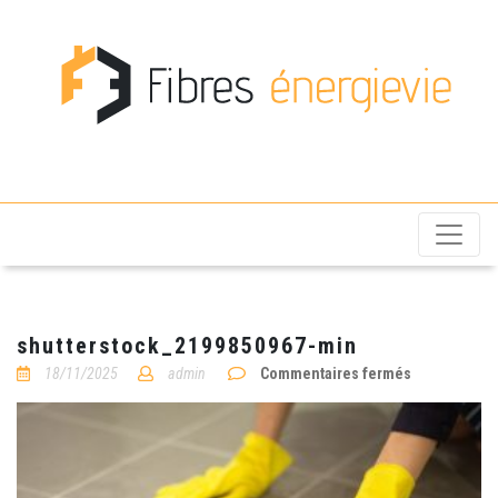
Fibres énergievie
shutterstock_2199850967-min
sur
18/11/2025
admin
Commentaires fermés
shutterstoc
min