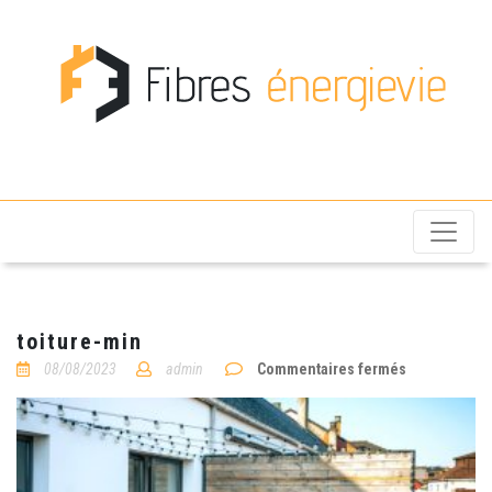
Fibres énergievie
toiture-min
sur
08/08/2023
admin
Commentaires fermés
toiture-
min